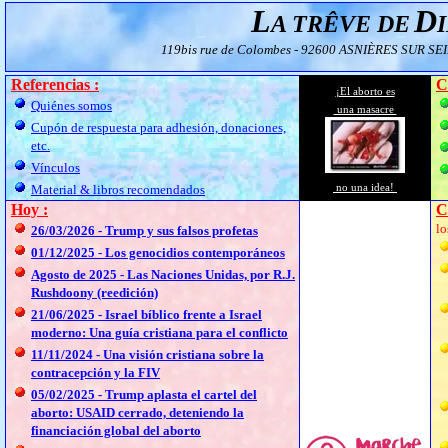
L
D
A TRÊVE DE
119bis rue de Colombes - 92600 ASNIÈRES SUR SE
Referencias :
C
¡El aborto es
Quiénes somos
una masacre
Cupón de respuesta para adhesión, donaciones,
etc.
Vínculos
no una idea!
Material & libros recomendados
Hoy :
C
lo
26/03/2026 - Trump y sus falsos profetas
01/12/2025 - Los genocidios contemporáneos
Agosto de 2025 - Las Naciones Unidas, por R.J.
Rushdoony (reedición)
21/06/2025 - Israel bíblico frente a Israel
moderno: Una guía cristiana para el conflicto
11/11/2024 - Una visión cristiana sobre la
contracepción y la FIV
05/02/2025 - Trump aplasta el cartel del
aborto: USAID cerrado, deteniendo la
financiación global del aborto