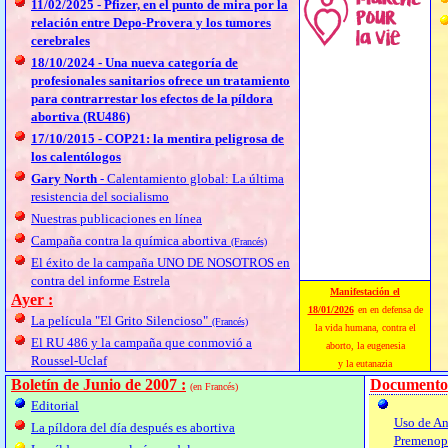
11/02/2025 - Pfizer, en el punto de mira por la
relación entre Depo-Provera y los tumores
cerebrales
18/10/2024 - Una nueva categoría de
profesionales sanitarios ofrece un tratamiento
para contrarrestar los efectos de la píldora
abortiva (RU486)
17/10/2015 - COP21: la mentira peligrosa de
los calentólogos
Gary North
- Calentamiento global: La última
resistencia del socialismo
Nuestras publicaciones en línea
Campaña contra la química abortiva
(Francés)
El éxito de la campaña UNO DE NOSOTROS en
contra del informe Estrela
Manifestación el
Ayer :
18/01/2026
en en defensa de
La película "El Grito Silencioso"
(Francés)
la vida humana, contra el
El RU 486 y la campaña que conmovió a
aborto, la eugenesia
Roussel-Uclaf
y la eutanazia
Boletín de Junio de 2007 :
Documentos
(en Francés)
Editorial
Uso de An
La píldora del día después es abortiva
Premenopá