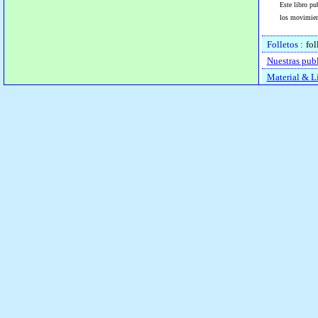
Este libro pu
los movimien
Folletos :
fol
Nuestras pub
Material & L