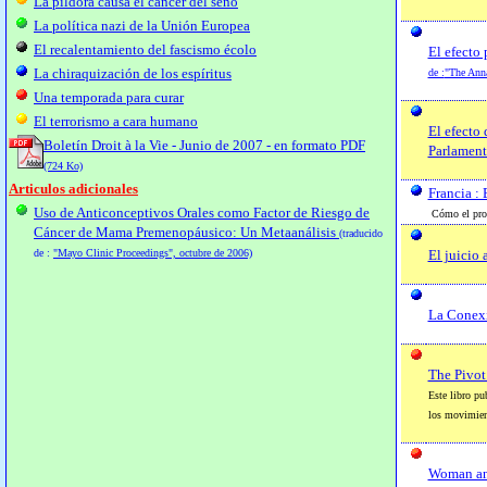
La píldora causa el cáncer del seno
La política nazi de la Unión Europea
El recalentamiento del fascismo écolo
El efecto
La chiraquización de los espíritus
de :
"The Anna
Una temporada para curar
El terrorismo a cara humano
El efecto 
Boletín Droit à la Vie - Junio de 2007 - en formato PDF
Parlament
(724 Ko)
Articulos adicionales
Francia : 
Uso de Anticonceptivos Orales como Factor de Riesgo de
Cómo el pro-a
Cáncer de Mama Premenopáusico: Un Metaanálisis
(traducido
de :
"Mayo Clinic Proceedings", octubre de 2006)
El juicio 
La Conex
The Pivot
Este libro pu
los movimien
Woman and