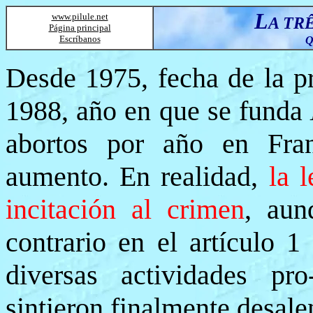
L
www.pilule.net
A TR
Página principal
Escríbanos
Q
Desde 1975, fecha de la pr
1988, año en que se funda
abortos por año en Fran
aumento. En realidad,
la l
incitación al crimen
, aun
contrario en el artículo 1
diversas actividades pr
sintieron finalmente desale