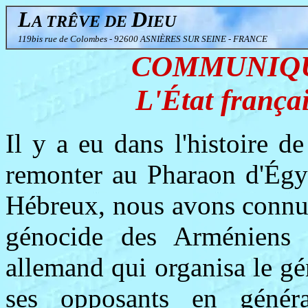
L
D
A TRÊVE DE
IEU
119bis rue de Colombes - 92600 ASNIÈRES SUR SEINE - FRANCE
COMMUNIQUÉ
L'État françai
Il y a eu dans l'histoire d
remonter au Pharaon d'Égyp
Hébreux, nous avons connu 
génocide des Arméniens ;
allemand qui organisa le gé
ses opposants en généra