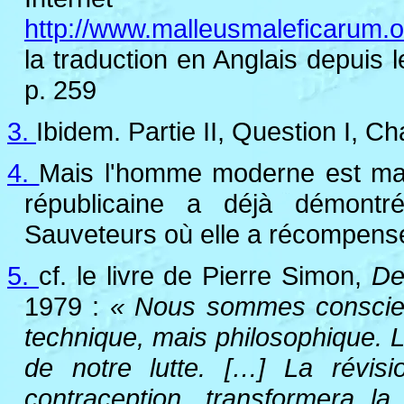
http://www.malleusmaleficarum.
la traduction en Anglais depuis 
p. 259
3.
Ibidem. Partie II, Question I, Cha
4.
Mais l'homme moderne est mal p
républicaine a déjà démontr
Sauveteurs où elle a récompense
5.
cf. le livre de Pierre Simon,
De
1979 :
« Nous sommes conscien
technique, mais philosophique. L
de notre lutte. […] La révis
contraception, transformera la