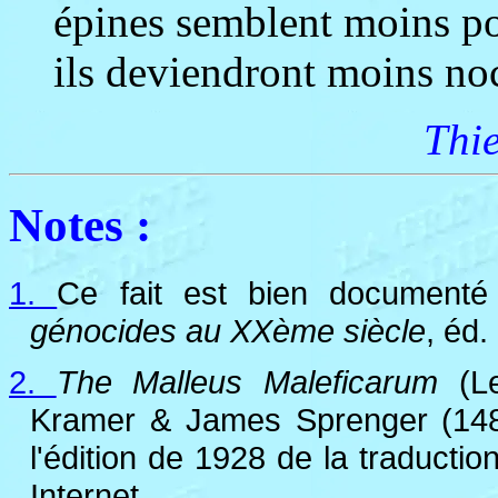
épines semblent moins poi
ils deviendront moins noc
Thi
Notes :
1.
Ce fait est bien document
génocides au XXème siècle
, éd.
2.
The Malleus Maleficarum
(Le
Kramer & James Sprenger (1486)
l'édition de 1928 de la traduct
Inte