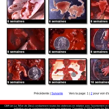
Précédente |
Suivante
Vers la page: 1 |
2
pour voir d'
CBR (et
La Trêve de Dieu
) condamnent toutes les violences en relation avec l'avortement e
individus qui ne condamneraient pas ces violences. Copyright © 2003 Center for Bio-