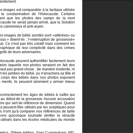
grandement.
os images est comparable à la tactique utilisée
 la condamnation de l'Holocauste. Certains
ment que les photos des camps de la mort
causte ne serait jamais arrivé, que la Solution
es calomnieux et anti-aryen.
les images de bébé avortés sont «altérées» ou
s » disent-ils ; l'«interruption de grossesse»
al. Ce n'est pas très créatif mais comment les
graphique
de leur complicité dans des crimes
grité de leurs adversaires.
locauste peuvent authentifier facilement leurs
elon laquelle nos photos seraient en fait des
vaut pas grand-chose : de manière évidente, ni
t les jambes du bébé, ou n'arrachera sa tête et
s corps des bébés dans nos photos exposent
 mentir, ils peuvent sûrement y arriver mieux
ncorrectement les âges de bébés à naître qui
s au début de la grossesse. Aucune accusation
aire qui sert de référence de dimension. Quand
uvent être utilisés par les sceptiques pour
s n'ont qu'à comparer nos références de taille
s quiconque souhaite vérifier la véracité
 utilisés dans les écoles médicales du monde
etrics
, 20ème édition, Gary Cunningham, MD,