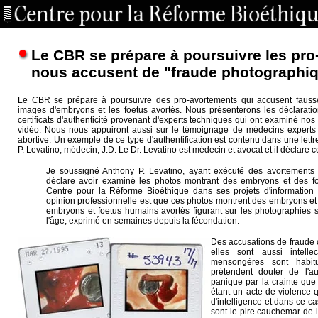
Le CBR se prépare à poursuivre les pro
nous accusent de "fraude photographi
Le CBR se prépare à poursuivre des pro-avortements qui accusent faus
images d'embryons et les foetus avortés. Nous présenterons les déclarat
certificats d'authenticité provenant d'experts techniques qui ont examiné nos
vidéo. Nous nous appuiront aussi sur le témoignage de médecins experts
abortive. Un exemple de ce type d'authentification est contenu dans une le
P. Levatino, médecin, J.D. Le Dr. Levatino est médecin et avocat et il déclare ce
Je soussigné Anthony P. Levatino, ayant exécuté des avortements 
déclare avoir examiné les photos montrant des embryons et des foe
Centre pour la Réforme Bioéthique dans ses projets d'information
opinion professionnelle est que ces photos montrent des embryons et
embryons et foetus humains avortés figurant sur les photographies 
l'âge, exprimé en semaines depuis la fécondation.
Des accusations de fraude 
elles sont aussi intell
mensongères sont habitu
prétendent douter de l'au
panique par la crainte qu
étant un acte de violence 
d'intelligence et dans ce ca
sont le pire cauchemar de l