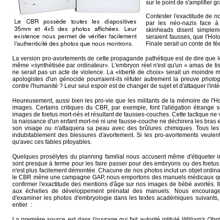
sur le point de s'amplifier 
Contester l'exactitude de n
par les néo-nazis face à
skinheads disent simple
seraient fausses, que l'Holo
Finale serait un conte de fé
La version pro-avortements de cette propagande pathétique est de dire que 
même «synthétisée par ordinateur». L'embryon réel n'est qu'un « amas de tissu
ne serait pas un acte de violence. La «liberté de choix» serait un moindre m
apologistes d'un génocide pourraient-ils réfuter autrement la preuve
photo
contre l'humanité ? Leur seul espoir est de changer de sujet et d'attaquer l'inté
Heureusement, aussi bien les pro-vie que les militants de la mémoire de l'Ho
images. Certains critiques du CBR, par exemple, font l'allégation étrange s
images de foetus mort-nés et résultant de fausses-couches. Cette tactique ne 
la naissance d'un enfant mort-né ni une fausse-couche ne déchirera les bras e
son visage ou n'attaquera sa peau avec des brûlures chimiques. Tous le
indubitablement des blessures d'avortement. Si les pro-avortements veulent
qu'avec ces fables pitoyables.
Quelques prosélytes du planning familial nous accusent même d'étiqueter i
sont presque à terme pour les faire passer pour des embryons ou des foetu
n'est plus facilement démontée. Chacune de nos photos inclut un objet ordin
le CBR mène une campagne GAP, nous emportons des manuels médicaux qui pe
confirmer l'exactitude des mentions d'âge sur nos images de bébé avortés. Il
aux échelles de développement prénatal des manuels. Nous encourageon
d'examiner les photos d'embryologie dans les textes académiques suivants,
entier :
La première source est dans l'ouvrage qui fait autorité intitulé
William's Obst