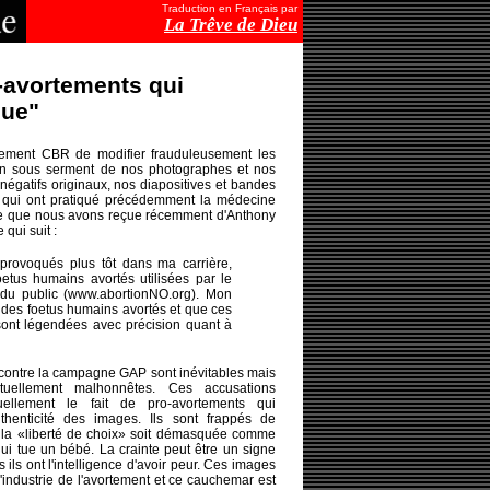
Traduction en Français par
La Trêve de Dieu
-avortements qui
que"
sement CBR de modifier frauduleusement les
ion sous serment de nos photographes et nos
 négatifs originaux, nos diapositives et bandes
 qui ont pratiqué précédemment la médecine
ttre que nous avons reçue récemment d'Anthony
 qui suit :
provoqués plus tôt dans ma carrière,
tus humains avortés utilisées par le
 du public (www.abortionNO.org). Mon
 des foetus humains avortés et que ces
sont légendées avec précision quant à
contre la campagne GAP sont inévitables mais
ectuellement malhonnêtes. Ces accusations
ellement le fait de pro-avortements qui
thenticité des images. Ils sont frappés de
e la «liberté de choix» soit démasquée comme
qui tue un bébé. La crainte peut être un signe
s ils ont l'intelligence d'avoir peur. Ces images
'industrie de l'avortement et ce cauchemar est