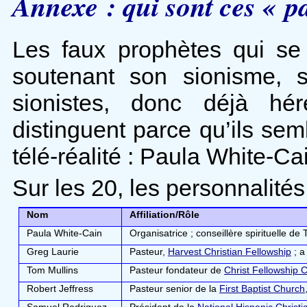
Annexe : qui sont ces « pa
Les faux prophètes qui s
soutenant son sionisme, 
sionistes, donc déjà hé
distinguent parce qu’ils semb
télé-réalité : Paula White-Ca
Sur les 20, les personnalités 
Nom
Affiliation/Rôle
Paula White-Cain
Organisatrice ; conseillère spirituelle de
Greg Laurie
Pasteur,
Harvest Christian Fellowship
; a
Tom Mullins
Pasteur fondateur de
Christ Fellowship 
Robert Jeffress
Pasteur senior de la
First Baptist Church
Samuel Rodriguez
Président de la
National Hispanic Christ