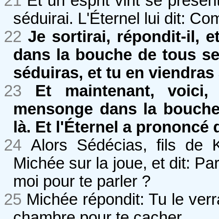
21
Et un esprit vint se présente
séduirai. L'Éternel lui dit: C
22
Je sortirai, répondit-il,
dans la bouche de tous ses
séduiras, et tu en viendras à
23
Et maintenant, voici,
mensonge dans la bouche 
là. Et l'Éternel a prononcé 
24
Alors Sédécias, fils de 
Michée sur la joue, et dit: Par 
moi pour te parler ?
25
Michée répondit: Tu le ver
chambre pour te cacher.