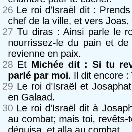
26
Le roi d'Israël dit : Pre
chef de la ville, et vers Joas, f
27
Tu diras : Ainsi parle le 
nourrissez-le du pain et de l
revienne en paix.
28
Et
Michée dit : Si tu re
parlé par moi
. Il dit encore
29
Le roi d'Israël et Josaph
en Galaad.
30
Le roi d'Israël dit à Josa
au combat; mais toi, revêts-to
déguisa, et alla au combat.