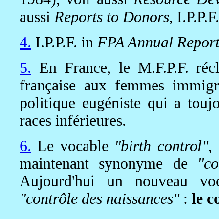
aussi
Reports to Donors
, I.P.P.
4.
I.P.P.F. in
FPA Annual Report
5.
En France, le M.F.P.F. récl
française aux femmes immigré
politique eugéniste qui a tou
races inférieures.
6.
Le vocable
"birth control"
,
maintenant synonyme de
"co
Aujourd'hui un nouveau voca
"contrôle des naissances"
:
le c