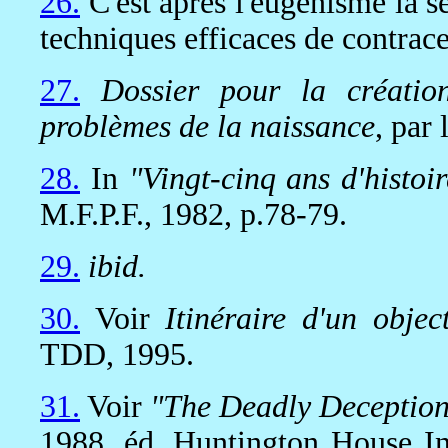
26.
C'est après l'eugénisme la s
techniques efficaces de contrace
27.
Dossier pour la créatio
problèmes de la naissance
, par
28.
In
"Vingt-cinq ans d'histoi
M.F.P.F., 1982, p.78-79.
29.
ibid.
30.
Voir
Itinéraire d'un obje
TDD, 1995.
31.
Voir
"The Deadly Deceptio
1988, éd. Huntington House I