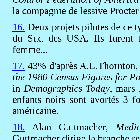
la compagnie de lessive Procte
16.
Deux projets pilotes de ce t
du Sud des USA. Ils furent 
femme...
17.
43% d'après A.L.Thornton
the 1980 Census Figures for Po
in
Demographics Today
, mars 
enfants noirs sont avortés 3 f
américaine.
18.
Alan Guttmacher,
Medi
Guttmacher dirige la branche re