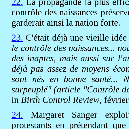
22.
La propagande la plus effic
contrôle des naissances préserve
garderait ainsi la nation forte.
23.
C'était déjà une vieille idé
le contrôle des naissances... no
des inaptes, mais aussi sur l'a
déjà pas assez de moyens éco
sont nés en bonne santé... 
surpeuplé" (article "Contrôle d
in
Birth Control Review
, févrie
24.
Margaret Sanger exploit
protestants en prétendant que 