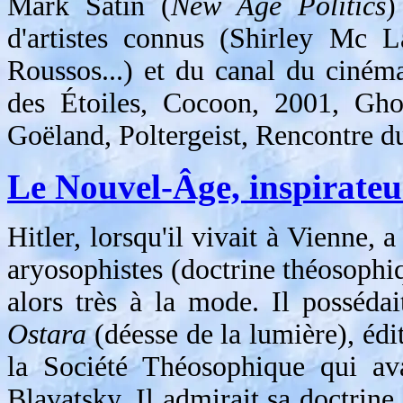
Mark Satin (
New Age Politics
)
d'artistes connus (Shirley Mc 
Roussos...) et du canal du ciném
des Étoiles, Cocoon, 2001, Gho
Goëland, Poltergeist, Rencontre d
Le Nouvel-Âge, inspirate
Hitler, lorsqu'il vivait à Vienne, 
aryosophistes (doctrine théosophiq
alors très à la mode. Il posséda
Ostara
(déesse de la lumière), éd
la Société Théosophique qui av
Blavatsky. Il admirait sa doctrine 