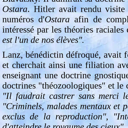
Ostara
. Hitler avait rendu visit
numéros d'
Ostara
afin de complét
intéressé par les théories raciale
est l'un de nos élèves".
Lanz, bénédictin défroqué, avai
et cherchait ainsi une filiation 
enseignant une doctrine gnostiqu
doctrines "théozoologiques" et le 
"Il faudrait castrer sans merci l
"Criminels, malades mentaux et po
exclus de la reproduction"
,
"In
d'atteindre le royaume des cieux".