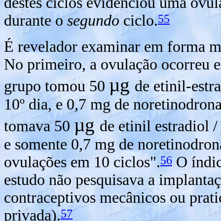
destes ciclos evidenciou uma ovula
55
durante o
segundo
ciclo.
É revelador examinar em forma ma
No primeiro, a ovulação ocorreu 
µg
grupo tomou 50
de etinil-estr
10º dia, e 0,7 mg de noretinodron
µg
tomava 50
de etinil estradiol
e somente 0,7 mg de noretinodrona
56
ovulações em 10 ciclos".
O índic
estudo não pesquisava a implantaçã
contraceptivos mecânicos ou prati
57
privada).