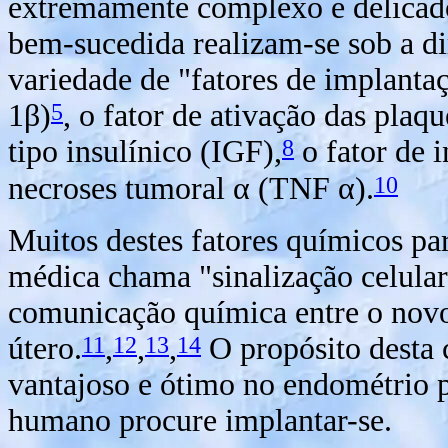
extremamente complexo e delicad
bem-sucedida realizam-se sob a di
variedade de "fatores de implantaç
5
1
β
)
, o fator de ativação das plaq
8
tipo insulínico (IGF),
o fator de 
10
necroses tumoral
α
(TNF
α
).
Muitos destes fatores químicos pa
médica chama "sinalização celula
comunicação química entre o nov
11
12
13
14
útero.
,
,
,
O propósito desta 
vantajoso e ótimo no endométrio
humano procure implantar-se.