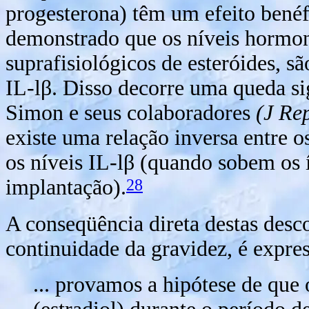
progesterona) têm um efeito benéf
demonstrado que os níveis hormon
suprafisiológicos de esteróides, s
IL-l
β
. Disso decorre uma queda si
Simon e seus colaboradores
(J Re
existe uma relação inversa entre o
os níveis IL-l
β
(quando sobem os í
28
implantação).
A conseqüência direta destas desc
continuidade da gravidez, é expre
... provamos a hipótese de que 