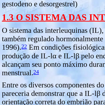
gestodeno e desorgestrel)
1.3 O SISTEMA DAS I
O sistema das interleuquinas (IL)
também regulado hormonalmente e
22
1996).
Em condições fisiológic
produção de IL-l
α
e IL-l
β
pelo en
alcançam seu ponto máximo durante
24
menstrual.
Entre os diversos componentes do 
pareceria demonstrar que a IL-l
β
d
orientação correta do embrião pa