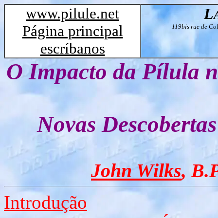
www.pilule.net
L
Página principal
119bis rue de C
escríbanos
O Impacto da Pílula 
Novas Descobertas 
John Wilks
, B
Introdução