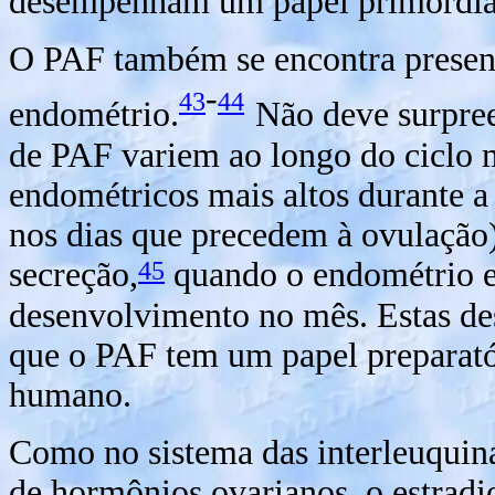
desempenham um papel primordial 
O PAF também se encontra present
-
43
44
endométrio.
Não deve surpree
de PAF variem ao longo do ciclo m
endométricos mais altos durante a 
nos dias que precedem à ovulação) 
45
secreção,
quando o endométrio e
desenvolvimento no mês. Estas des
que o PAF tem um papel preparató
humano.
Como no sistema das interleuquina
de hormônios ovarianos, o estradio