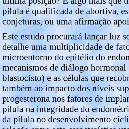
última posição? É algo mais que 
pílula é qualificada de abortiva, 
conjeturas, ou uma afirmação apo
Este estudo procurará lançar luz s
detalhe uma multiplicidade de fat
microentorno do epitélio do endo
mecanismos de diálogo hormonal e
blastocisto) e as células que reco
também ao impacto dos níveis sup
progesterona nos fatores de impla
pílula na integridade do endométr
da pílula no desenvolvimento cícl