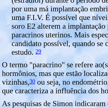
(estradiol) durante o período d
por uma má implantação embrio
uma F.I.V. É possível que nívei
soro E2 alterem a implantação 
paracrinos uterinos. Mais espe
candidato possível, quando se 
29
estudo.
O termo "paracrino" se refere ao(s
hormônios, mas que estão localiza
30
vizinhas,
ou seja, no endométrio
que caracteriza a influência dos h
As pesquisas de Simon indicaram q