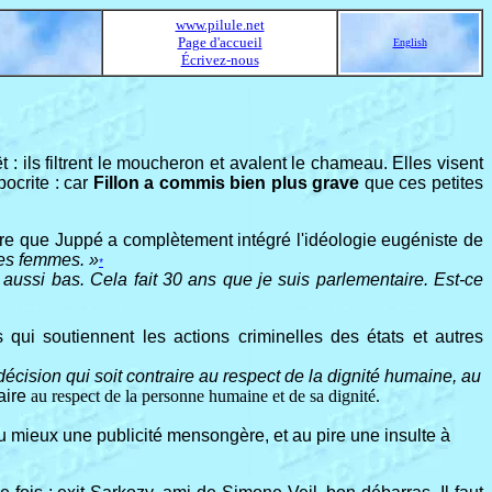
www.pilule.net
Page d'accueil
English
Écrivez-nous
t : ils filtrent le moucheron et avalent le chameau. Elles visent
ocrite : car
Fillon a commis bien plus grave
que ces petites
 dire que Juppé a complètement intégré l'idéologie eugéniste de
les femmes. »
*
ussi bas. Cela fait 30 ans que je suis parlementaire. Est-ce
 qui soutiennent les actions criminelles des états et autres
 décision qui soit contraire au respect de la dignité humaine, au
aire
au respect de la personne humaine et de sa dignité.
t au mieux une publicité mensongère, et au pire une insulte à