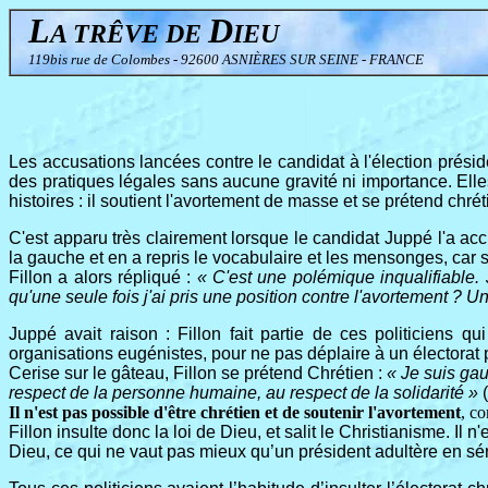
L
D
A TRÊVE DE
IEU
119bis rue de Colombes - 92600 ASNIÈRES SUR SEINE - FRANCE
Les accusations lancées contre le candidat à l'élection présiden
des pratiques légales sans aucune gravité ni importance. Elle
histoires : il soutient l'avortement de masse et se prétend chrét
C'est apparu très clairement lorsque le candidat Juppé l'a acc
la gauche et en a repris le vocabulaire et les mensonges, car 
Fillon a alors répliqué :
« C'est une polémique inqualifiable.
qu'une seule fois j'ai pris une position contre l'avortement ? Un
Juppé avait raison : Fillon fait partie de ces politiciens 
organisations eugénistes, pour ne pas déplaire à un électorat po
Cerise sur le gâteau, Fillon se prétend Chrétien :
« Je suis gau
respect de la personne humaine, au respect de la solidarité »
(
Il n'est pas possible d'être chrétien et de soutenir l'avortement
, co
Fillon insulte donc la loi de Dieu, et salit le Christianisme. Il
Dieu, ce qui ne vaut pas mieux qu’un président adultère en séri