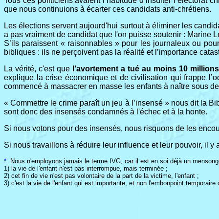
Tous ces politiciens avaient l’habitude d’insulter l’électorat 
que nous continuions à écarter ces candidats anti-chrétiens.
Les élections servent aujourd'hui surtout à éliminer les candid
a pas vraiment de candidat que l'on puisse soutenir : Marine
S’ils paraissent « raisonnables » pour les journaleux ou pou
bibliques : ils ne perçoivent pas la réalité et l’importance ca
La vérité, c'est que
l’avortement a tué au moins 10 million
explique la crise économique et de civilisation qui frappe 
commencé à massacrer en masse les enfants à naître sous des p
« Commettre le crime paraît un jeu à l’insensé » nous dit la Bi
sont donc des insensés condamnés à l'échec et à la honte.
Si nous votons pour des insensés, nous risquons de les encour
Si nous travaillons à réduire leur influence et leur pouvoir, il y
*
. Nous n'employons jamais le terme IVG, car il est en soi déjà un mensong
1) la vie de l'enfant n'est pas interrompue, mais terminée ;
2) cet fin de vie n'est pas volontaire de la part de la victime, l'enfant ;
3) c'est la vie de l'enfant qui est importante, et non l'embonpoint temporai