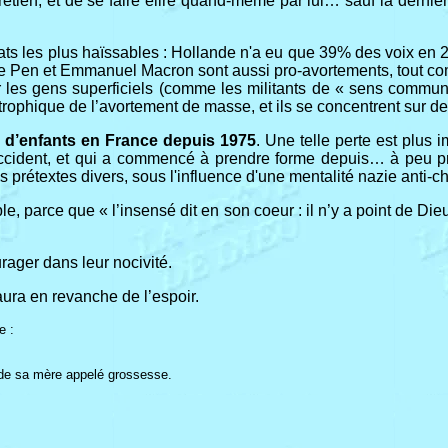
chrétien, et de se faire élire quand-même par lui… sauf la dernièr
ats les plus haïssables : Hollande n'a eu que 39% des voix en 201
 Le Pen et Emmanuel Macron sont aussi pro-avortements, tout c
r les gens superficiels (comme les militants de « sens commun »
tastrophique de l’avortement de masse, et ils se concentrent sur 
s d’enfants en France depuis 1975
. Une telle perte est plus
l’occident, et qui a commencé à prendre forme depuis… à peu p
rétextes divers, sous l'influence d'une mentalité nazie anti-ch
ble, parce que « l’insensé dit en son coeur : il n’y a point de D
ager dans leur nocivité.
 aura en revanche de l’espoir.
e :
re de sa mère appelé grossesse.