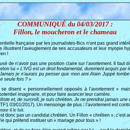
COMMUNIQUÉ du 04/03/2017 :
Fillon, le moucheron et le chameau
tielle française par les journalistes-flics n'ont pas grand intérê
s illustrent l'aveuglement de ses accusateurs et leur myopie hyp
ien !
usé de n'avoir pas une position claire sur l'avortement. Il faut
selon lui
« L’IVG est un droit fondamental, durement acquis par 
 Jamais je n'aurais pu penser que mon ami Alain Juppé tombe a
e seule fois ? »
qui se disent « personnellement opposés à l'avortement » mais
tentiel imaginaire, et pour faire avancer leur carrière.
lliste et, de surcroît, je suis chrétien. Je ne prendrai jamais une
TF1 03/01/2017). Un mensonge de plus
:
l'avortement est contr
mme il le fait.
 n'est donc pas un candidat chrétien. Un Fillon « chrétien », c’es
e qui prétend instituer un « mariage pour tous » !