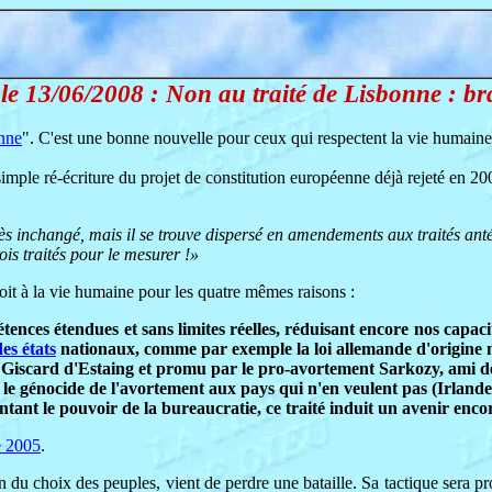
/06/2008 : Non au traité de Lisbonne : brav
onne
". C'est une bonne nouvelle pour ceux qui respectent la vie humaine et
 simple ré-écriture du projet de constitution européenne déjà rejeté en 20
u près inchangé, mais il se trouve dispersé en amendements aux traités 
rois traités pour le mesurer !»
oit à la vie humaine pour les quatre mêmes raisons :
tences étendues et sans limites réelles, réduisant encore nos capac
des états
nationaux, comme par exemple la loi allemande d'origine naz
t Giscard d'Estaing et promu par le pro-avortement Sarkozy, ami d
e génocide de l'avortement aux pays qui n'en veulent pas (Irlande, 
ant le pouvoir de la bureaucratie, ce traité induit un avenir encore 
 2005
.
on du choix des peuples, vient de perdre une bataille. Sa tactique sera 