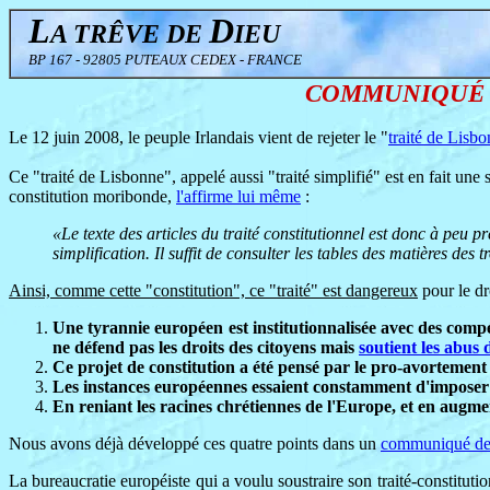
L
D
A TRÊVE DE
IEU
BP 167 - 92805 PUTEAUX CEDEX - FRANCE
COMMUNIQUÉ le 13
Le 12 juin 2008, le peuple Irlandais vient de rejeter le "
traité de Lisb
Ce "traité de Lisbonne", appelé aussi "traité simplifié" est en fait une
constitution moribonde,
l'affirme lui même
:
«Le texte des articles du traité constitutionnel est donc à pe
simplification. Il suffit de consulter les tables des matières des t
Ainsi, comme cette "constitution", ce "traité" est dangereux
pour le dr
Une tyrannie européen est institutionnalisée avec des compé
ne défend pas les droits des citoyens mais
soutient les abus 
Ce projet de constitution a été pensé par le pro-avortemen
Les instances européennes essaient constamment d'imposer l
En reniant les racines chrétiennes de l'Europe, et en augment
Nous avons déjà développé ces quatre points dans un
communiqué de
La bureaucratie européiste qui a voulu soustraire son traité-constituti