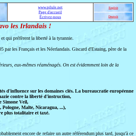
www.pilule.net
English
Page d'accueil
Écrivez-nous
Deutsch
o les Irlandais !
 qui préfèrent la liberté à la tyrannie.
05 par les Français et les Néerlandais. Giscard d'Estaing, père de la
antérieurs, eux-mêmes réaménagés. On est évidemment loin de la
ités d'influence sur les domaines clés. La bureaucratie européenne
ie contre la liberté d'instruction,
e Simone Veil,
Pologne, Malte, Nicaragua, ...),
plus totalitaire et taxé.
probablement encore de refaire un autre référendum plus tard, jusqu'à ce