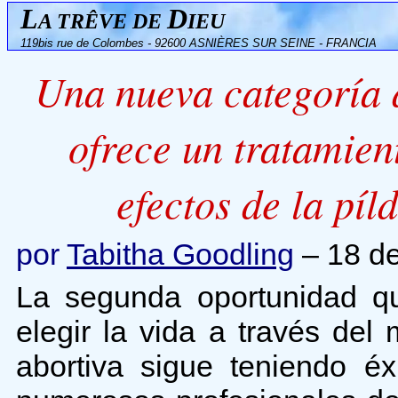
L
D
A TRÊVE DE
IEU
119bis rue de Colombes - 92600 ASNIÈRES SUR SEINE - FRANCIA
Una nueva categoría d
ofrece un tratamien
efectos de la pí
por
Tabitha Goodling
– 18 de
La segunda oportunidad qu
elegir la vida a través del
abortiva sigue teniendo éx