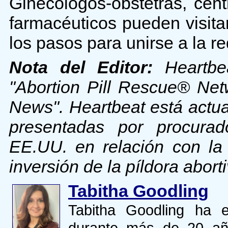
Ginecólogos-obstetras, ce
farmacéuticos pueden visita
los pasos para unirse a la re
Nota del Editor:
Heartbea
"Abortion Pill Rescue® Ne
News". Heartbeat está actu
presentadas por procura
EE.UU. en relación con la 
inversión de la píldora aborti
Tabitha Goodling
Tabitha Goodling ha 
durante más de 20 año