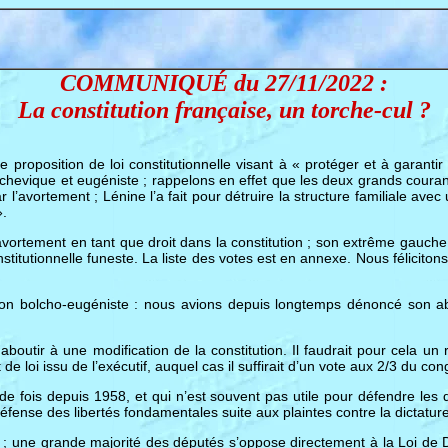
COMMUNIQUÉ du 27/11/2022 :
La constitution française, un torche-cul ?
proposition de loi constitutionnelle visant à « protéger et à garantir 
bolchevique et eugéniste ; rappelons en effet que les deux grands cou
’avortement ; Lénine l’a fait pour détruire la structure familiale avec un 
».
’avortement en tant que droit dans la constitution ; son extrême gauche 
stitutionnelle funeste. La liste des votes est en annexe. Nous félicitons
tion bolcho-eugéniste : nous avions depuis longtemps dénoncé son 
outir à une modification de la constitution. Il faudrait pour cela un 
 de loi issu de l’exécutif, auquel cas il suffirait d’un vote aux 2/3 du c
e fois depuis 1958, et qui n’est souvent pas utile pour défendre les droi
ense des libertés fondamentales suite aux plaintes contre la dictature
 ; une grande majorité des députés s’oppose directement à la Loi de Di