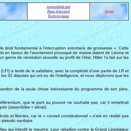
www.pilule.net
Page d'accueil
Anglais
Écrivez-nous
le droit fondamental à l'interruption volontaire de grossesse ». Cette
rants en faveur de l’avortement provoqué de masse datent de Lénine et
genre de révolution sexuelle au profit de l’état, Hitler l’a fait sur les
(LFI) a tenté de le satisfaire, avec la complicité d’une partie de LR et
 les 32 députés qui ont eu de l’intelligence, et nous déplorons que les
abandon de la seule chose intéressante du programme de son père,
référendum, que le parti au pouvoir ne souhaite pas, car il remettrait
ongrès (assemblée + sénat).
ts et libertés, car le « conseil constitutionnel » n’est en réalité pas
 pseudo sanitaire.
eu qui interdit le meurtre. Leur rébellion contre le Grand Législateur