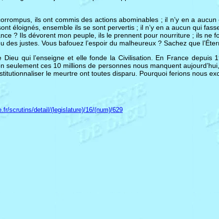
 corrompus, ils ont commis des actions abominables ; il n’y en a aucun
e sont éloignés, ensemble ils se sont pervertis ; il n’y en a aucun qui fa
ce ? Ils dévorent mon peuple, ils le prennent pour nourriture ; ils ne fo
ieu des justes. Vous bafouez l’espoir du malheureux ? Sachez que l’Éter
e Dieu qui l’enseigne et elle fonde la Civilisation. En France depuis
 Non seulement ces 10 millions de personnes nous manquent aujourd’hu
stitutionnaliser le meurtre ont toutes disparu. Pourquoi ferions nous ex
r/scrutins/detail/(legislature)/16/(num)/629