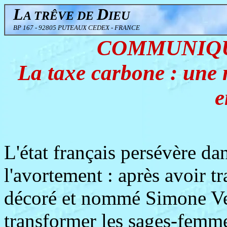
L
D
A TRÊVE DE
IEU
BP 167 - 92805 PUTEAUX CEDEX - FRANCE
COMMUNIQUÉ 
La taxe carbone : une 
e
L'état français persévère d
l'avortement : après avoir t
décoré et nommé Simone Vei
transformer les sages-femme